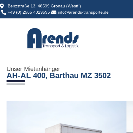
Benzstraße 13, 48599 Gronau (Westf.)
+49 (0) 2565 4029595
info@arends-transporte.de
Unser Mietanhänger
AH-AL 400, Barthau MZ 3502